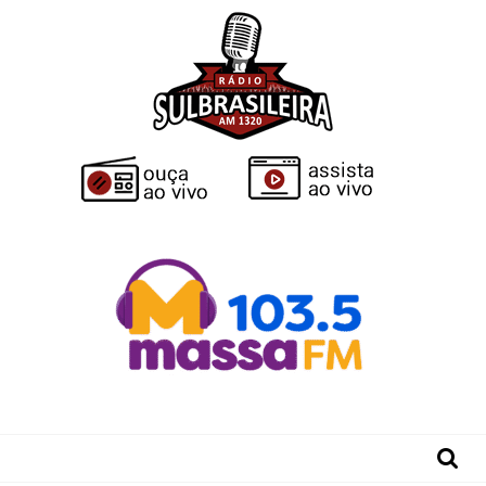
Skip
to
content
Rádio
Sulbrasileira
Notícias
de
Panambi
e
Região