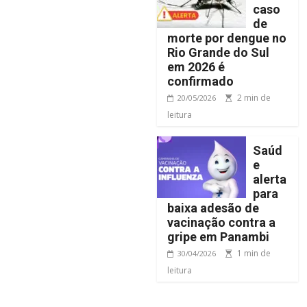
caso
de
morte por dengue no
Rio Grande do Sul
em 2026 é
confirmado
2 min de
20/05/2026
leitura
Saúd
e
alerta
para
baixa adesão de
vacinação contra a
gripe em Panambi
1 min de
30/04/2026
leitura