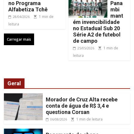
no Programa
Pana
Alfabetiza Tchê
mbi
mant
1 min de
28/04/2026
ém invencibilidade
leitura
no Estadual Sub 20
Série A2 de futebol
Carregar mais
de campo
1 min de
25/05/2026
leitura
Geral
Morador de Cruz Alta recebe
conta de água de R$ 3,4 e
questiona Corsan
1 min de leitura
06/08/2026