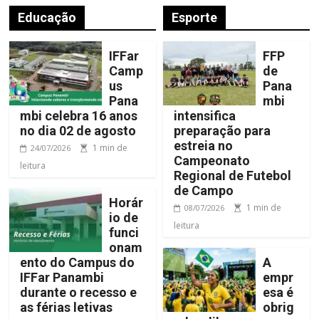
Educação
Esporte
IFFar
FFP
Camp
de
us
Pana
Pana
mbi
mbi celebra 16 anos
intensifica
no dia 02 de agosto
preparação para
estreia no
1 min de
24/07/2026
Campeonato
leitura
Regional de Futebol
de Campo
Horár
1 min de
08/07/2026
io de
leitura
funci
onam
ento do Campus do
A
IFFar Panambi
empr
durante o recesso e
esa é
as férias letivas
obrig