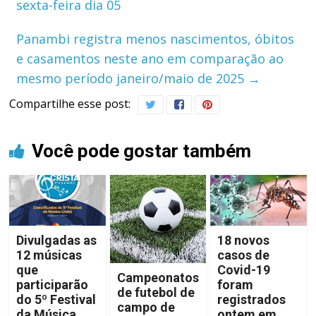
sexta-feira dia 05
Panambi registra menos nascimentos, óbitos
e casamentos neste ano em comparação ao
mesmo período janeiro/maio de 2025
→
Compartilhe esse post:
Você pode gostar também
Divulgadas as
18 novos
12 músicas
casos de
que
Covid-19
Campeonatos
participarão
foram
de futebol de
do 5º Festival
registrados
campo de
da Música
ontem em