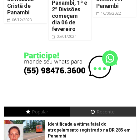
Panambi, 1ª e
Cristã de
Panambi
2ª Divisões
Panambi
16/06/2022
começam
06/12/2023
dia 06 de
fevereiro
05/01/2024
Popular
Recente
Identificada a vítima fatal do
atropelamento registrado na BR 285 em
Panambi