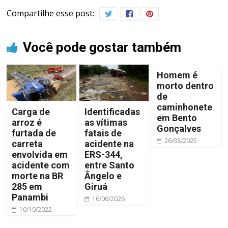
Compartilhe esse post:
Você pode gostar também
Homem é
morto dentro
de
caminhonete
Carga de
Identificadas
em Bento
arroz é
as vítimas
Gonçalves
furtada de
fatais de
26/08/2025
carreta
acidente na
envolvida em
ERS-344,
acidente com
entre Santo
morte na BR
Ângelo e
285 em
Giruá
Panambi
16/06/2026
10/10/2022