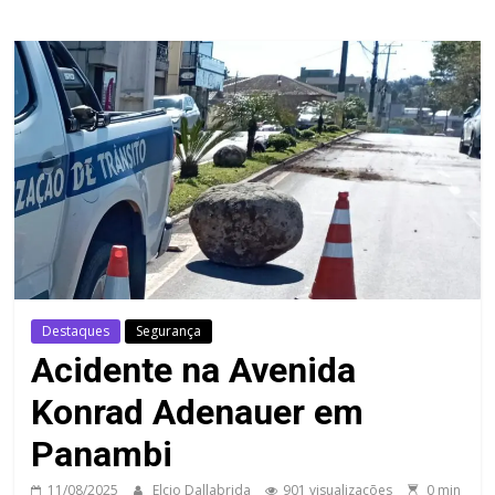
Destaques
Segurança
Acidente na Avenida
Konrad Adenauer em
Panambi
11/08/2025
Elcio Dallabrida
901 visualizações
0 min