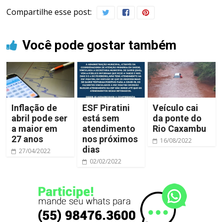
Compartilhe esse post:
Você pode gostar também
Inflação de
ESF Piratini
Veículo cai
abril pode ser
está sem
da ponte do
a maior em
atendimento
Rio Caxambu
27 anos
nos próximos
16/08/2022
dias
27/04/2022
02/02/2022