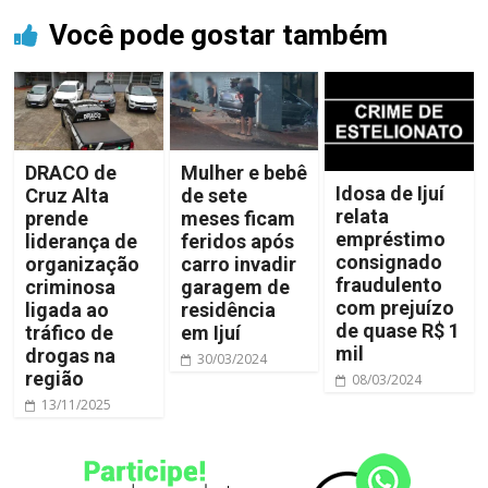
Você pode gostar também
DRACO de
Mulher e bebê
Idosa de Ijuí
Cruz Alta
de sete
relata
prende
meses ficam
empréstimo
liderança de
feridos após
consignado
organização
carro invadir
fraudulento
criminosa
garagem de
com prejuízo
ligada ao
residência
de quase R$ 1
tráfico de
em Ijuí
mil
drogas na
30/03/2024
região
08/03/2024
13/11/2025