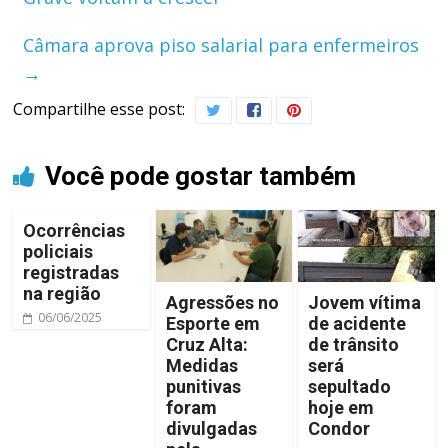
Câmara aprova piso salarial para enfermeiros
→
Compartilhe esse post:
Você pode gostar também
Ocorrências
policiais
registradas
na região
Agressões no
Jovem vítima
06/06/2025
Esporte em
de acidente
Cruz Alta:
de trânsito
Medidas
será
punitivas
sepultado
foram
hoje em
divulgadas
Condor