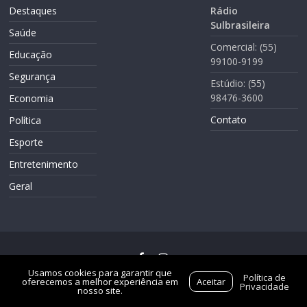
Destaques
Rádio
Sulbrasileira
Saúde
Comercial: (55)
Educação
99100-9199
Segurança
Estúdio: (55)
98476-3600
Economia
Contato
Política
Esporte
Entretenimento
Geral
Usamos cookies para garantir que
Política de
© 2026
Rádio Sulbrasileira
. Todos os direitos reservados.
oferecemos a melhor experiência em
Aceitar
Privacidade
nosso site.