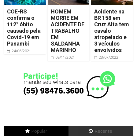
COE-RS
HOMEM
Acidente na
confirma o
MORRE EM
BR 158 em
112° óbito
ACIDENTE DE
Cruz Alta tem
causado pela
TRABALHO
cavalo
Covid-19 em
EM
atropelado e
Panambi
SALDANHA
3 veículos
MARINHO
envolvidos
24/06/2021
08/11/2021
23/07/2022
Popular
Recente