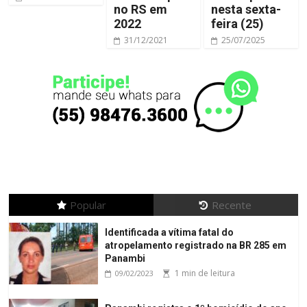
no RS em
nesta sexta-
2022
feira (25)
31/12/2021
25/07/2025
Popular
Recente
Identificada a vítima fatal do
atropelamento registrado na BR 285 em
Panambi
1 min de leitura
09/02/2023