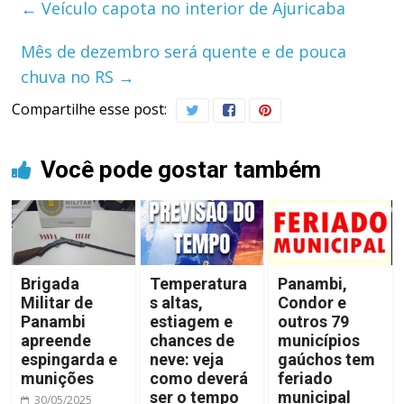
←
Veículo capota no interior de Ajuricaba
Mês de dezembro será quente e de pouca
chuva no RS
→
Compartilhe esse post:
Você pode gostar também
Brigada
Temperatura
Panambi,
Militar de
s altas,
Condor e
Panambi
estiagem e
outros 79
apreende
chances de
municípios
espingarda e
neve: veja
gaúchos tem
munições
como deverá
feriado
ser o tempo
municipal
30/05/2025