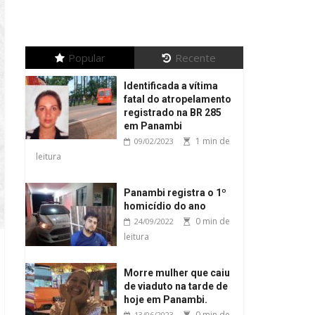
Popular
Recente
Identificada a vítima
fatal do atropelamento
registrado na BR 285
em Panambi
1 min de
09/02/2023
leitura
Panambi registra o 1º
homicídio do ano
0 min de
24/09/2022
leitura
Morre mulher que caiu
de viaduto na tarde de
hoje em Panambi.
0 min de
13/06/2023