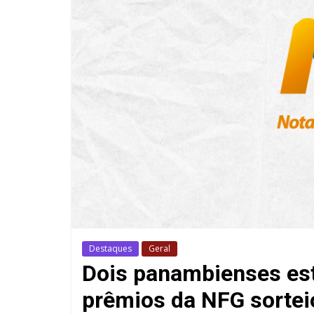
Destaques
Geral
Dois panambienses est
prêmios da NFG sorte