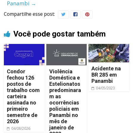
Panambi
→
Compartilhe esse post:
Você pode gostar também
Acidente na
Condor
Violência
BR 285 em
fechou 126
Doméstica e
Panambi
postos de
Estelionatos
04/05/2023
trabalho com
predominara
carteira
m as
assinada no
ocorrências
primeiro
policiais em
semestre de
Panambi no
2026
mês de
janeiro de
04/08/2026