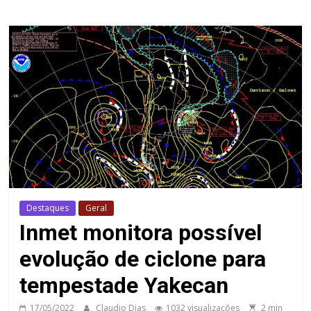
Destaques
Geral
Inmet monitora possível
evolução de ciclone para
tempestade Yakecan
17/05/2022
Claudio Dias
1032 visualizações
2 min