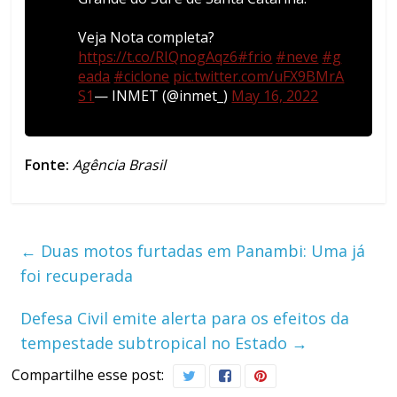
Veja Nota completa?
https://t.co/RIQnogAqz6
#frio
#neve
#g
eada
#ciclone
pic.twitter.com/uFX9BMrA
S1
— INMET (@inmet_)
May 16, 2022
Fonte:
Agência Brasil
←
Duas motos furtadas em Panambi: Uma já
foi recuperada
Defesa Civil emite alerta para os efeitos da
tempestade subtropical no Estado
→
Compartilhe esse post: