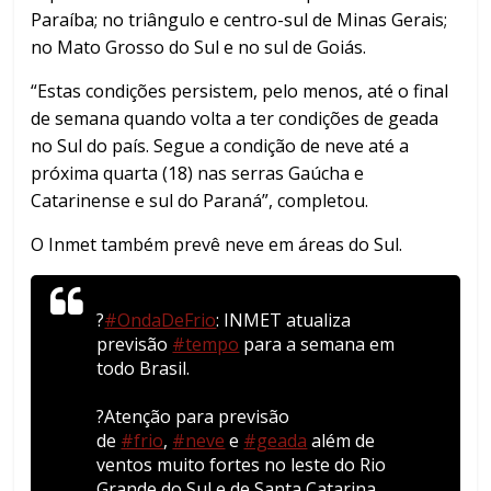
Paraíba; no triângulo e centro-sul de Minas Gerais;
no Mato Grosso do Sul e no sul de Goiás.
“Estas condições persistem, pelo menos, até o final
de semana quando volta a ter condições de geada
no Sul do país. Segue a condição de neve até a
próxima quarta (18) nas serras Gaúcha e
Catarinense e sul do Paraná”, completou.
O Inmet também prevê neve em áreas do Sul.
?
#OndaDeFrio
: INMET atualiza
previsão
#tempo
para a semana em
todo Brasil.
?️Atenção para previsão
de
#frio
,
#neve
e
#geada
além de
ventos muito fortes no leste do Rio
Grande do Sul e de Santa Catarina.