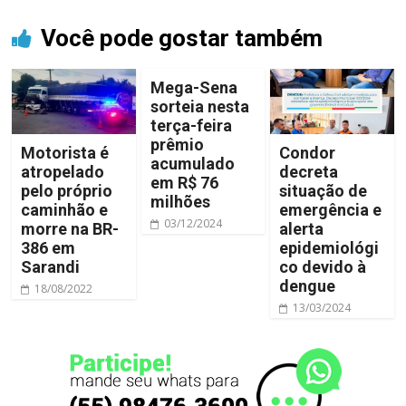
Você pode gostar também
Mega-Sena
sorteia nesta
terça-feira
prêmio
Motorista é
Condor
acumulado
atropelado
decreta
em R$ 76
pelo próprio
situação de
milhões
caminhão e
emergência e
03/12/2024
morre na BR-
alerta
386 em
epidemiológi
Sarandi
co devido à
dengue
18/08/2022
13/03/2024