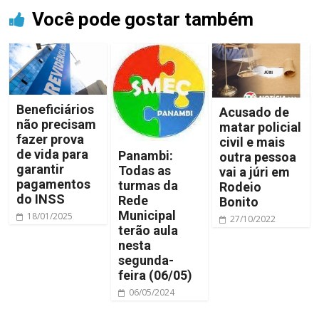
Você pode gostar também
Beneficiários
Acusado de
não precisam
matar policial
fazer prova
civil e mais
de vida para
Panambi:
outra pessoa
garantir
Todas as
vai a júri em
pagamentos
turmas da
Rodeio
do INSS
Rede
Bonito
Municipal
18/01/2025
27/10/2022
terão aula
nesta
segunda-
feira (06/05)
06/05/2024