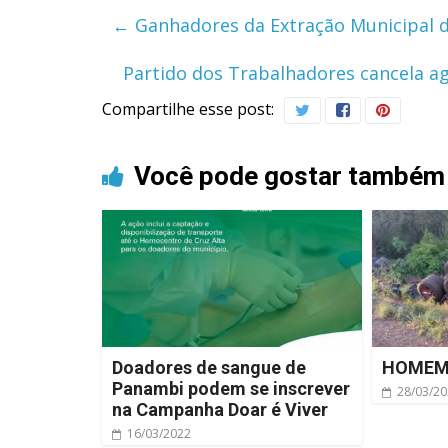
←
Ganhadores da Extração Municipal 
Partido dos Trabalhadores cancela a
Compartilhe esse post:
Você pode gostar também
Doadores de sangue de
HOMEM 
Panambi podem se inscrever
28/03/2
na Campanha Doar é Viver
16/03/2022