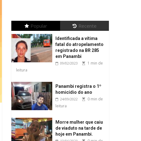
Popular
Recente
Identificada a vítima
fatal do atropelamento
registrado na BR 285
em Panambi
1 min de
09/02/2023
leitura
Panambi registra o 1º
homicídio do ano
0 min de
24/09/2022
leitura
Morre mulher que caiu
de viaduto na tarde de
hoje em Panambi.
0 min de
13/06/2023