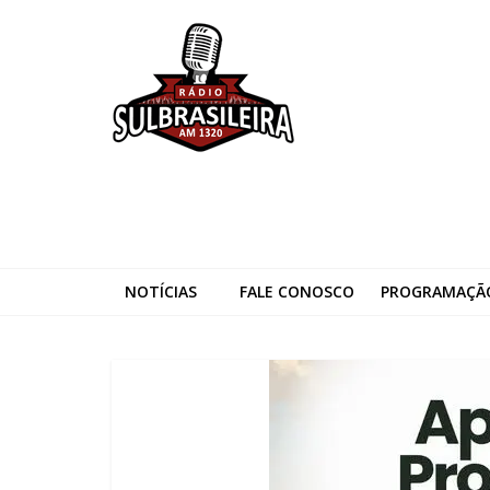
Skip
Rádio
to
content
Sulbrasileira
Notícias
de
Panambi
e
Região
NOTÍCIAS
FALE CONOSCO
PROGRAMAÇÃ