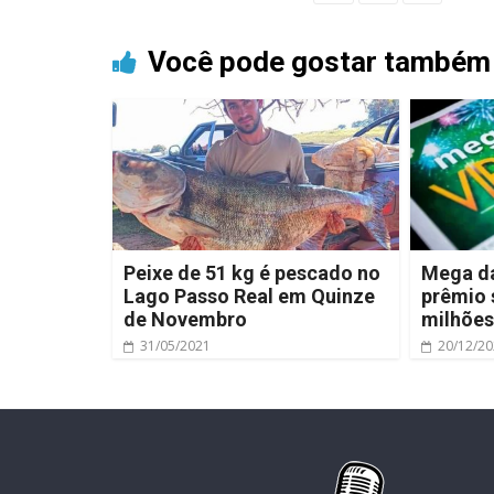
Você pode gostar também
Peixe de 51 kg é pescado no
Mega da
Lago Passo Real em Quinze
prêmio 
de Novembro
milhões
31/05/2021
20/12/2