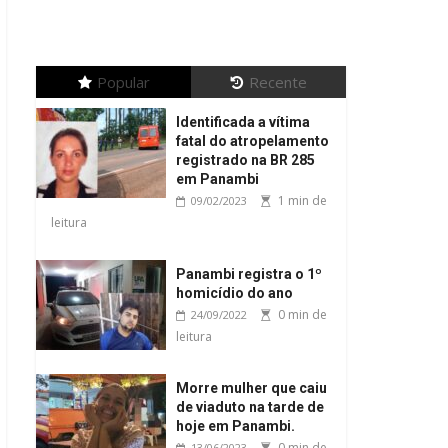
Popular
Recente
Identificada a vítima
fatal do atropelamento
registrado na BR 285
em Panambi
1 min de
09/02/2023
leitura
Panambi registra o 1º
homicídio do ano
0 min de
24/09/2022
leitura
Morre mulher que caiu
de viaduto na tarde de
hoje em Panambi.
0 min de
13/06/2023