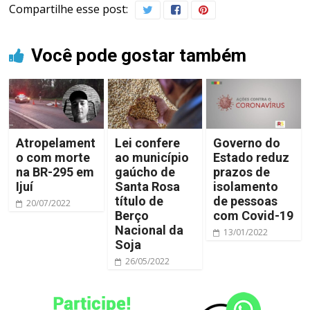
Compartilhe esse post:
Você pode gostar também
Atropelament
Lei confere
Governo do
o com morte
ao município
Estado reduz
na BR-295 em
gaúcho de
prazos de
Ijuí
Santa Rosa
isolamento
título de
de pessoas
20/07/2022
Berço
com Covid-19
Nacional da
13/01/2022
Soja
26/05/2022