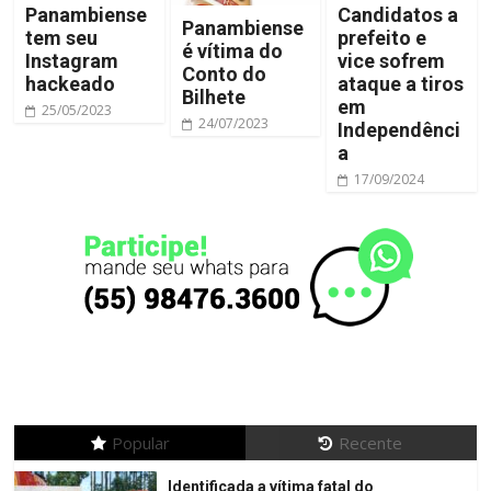
Panambiense
Candidatos a
Panambiense
tem seu
prefeito e
é vítima do
Instagram
vice sofrem
Conto do
hackeado
ataque a tiros
Bilhete
em
25/05/2023
24/07/2023
Independênci
a
17/09/2024
Popular
Recente
Identificada a vítima fatal do