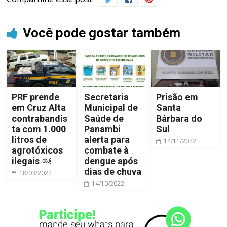
Você pode gostar também
PRF prende
Secretaria
Prisão em
em Cruz Alta
Municipal de
Santa
contrabandis
Saúde de
Bárbara do
ta com 1.000
Panambi
Sul
litros de
alerta para
14/11/2022
agrotóxicos
combate à
ilegais ￼
dengue após
dias de chuva
18/03/2022
14/10/2022