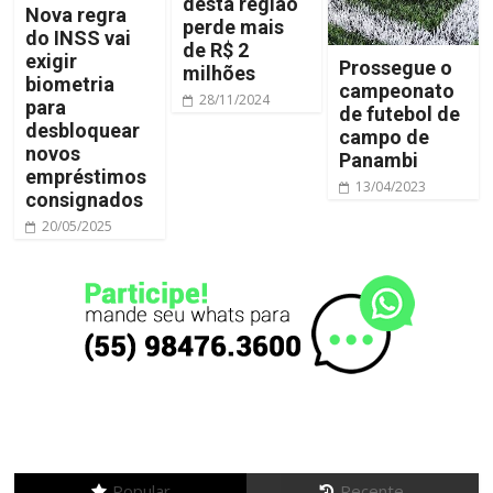
desta região
Nova regra
perde mais
do INSS vai
de R$ 2
exigir
Prossegue o
milhões
biometria
campeonato
28/11/2024
para
de futebol de
desbloquear
campo de
novos
Panambi
empréstimos
13/04/2023
consignados
20/05/2025
Popular
Recente