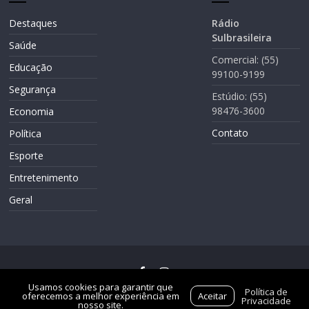
Destaques
Rádio
Sulbrasileira
Saúde
Comercial: (55)
Educação
99100-9199
Segurança
Estúdio: (55)
98476-3600
Economia
Contato
Política
Esporte
Entretenimento
Geral
Usamos cookies para garantir que
Política de
© 2026
Rádio Sulbrasileira
. Todos os direitos reservados.
oferecemos a melhor experiência em
Aceitar
Privacidade
nosso site.