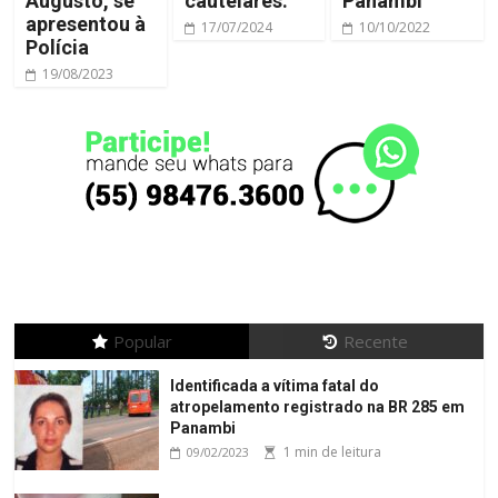
Augusto, se
cautelares.
Panambi
apresentou à
17/07/2024
10/10/2022
Polícia
19/08/2023
Popular
Recente
Identificada a vítima fatal do
atropelamento registrado na BR 285 em
Panambi
1 min de leitura
09/02/2023