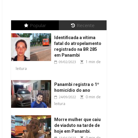
Popular
Recente
Identificada a vítima
fatal do atropelamento
registrado na BR 285
em Panambi
1 min de
09/02/2023
leitura
Panambi registra o 1º
homicídio do ano
0 min de
24/09/2022
leitura
Morre mulher que caiu
de viaduto na tarde de
hoje em Panambi.
0 min de
13/06/2023