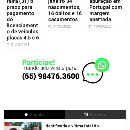
feira (31) o
janeiro 34
apuração em
prazo para
nascimentos,
Portugal com
pagamento
16 óbitos e 16
margem
do
casamentos
apertada
licenciament
04/02/2025
10/03/2024
o de veículos
placas 4,5 e 6
31/05/2021
Popular
Recente
Identificada a vítima fatal do